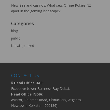
New Zealand casinos: What sets Online Pokies NZ
apart in the gaming landscape?
Categories
blog
public
Uncategorized
CONTACT US
Head Office UAE:
Executive tower Business Bay Dubai.
Head Office INDIA:
Aviator, Rajarhat Road, ChinarPark, Atghara,
Newtown, Kolkata – 700136).