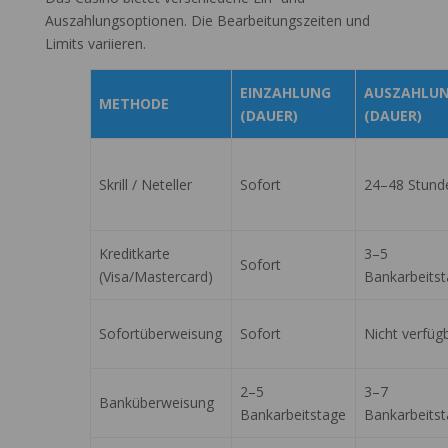
Auszahlungsoptionen. Die Bearbeitungszeiten und
Limits variieren.
EINZAHLUNG
AUSZAHLU
METHODE
(DAUER)
(DAUER)
Skrill / Neteller
Sofort
24–48 Stund
Kreditkarte
3–5
Sofort
(Visa/Mastercard)
Bankarbeits
Sofortüberweisung
Sofort
Nicht verfüg
2–5
3–7
Banküberweisung
Bankarbeitstage
Bankarbeits