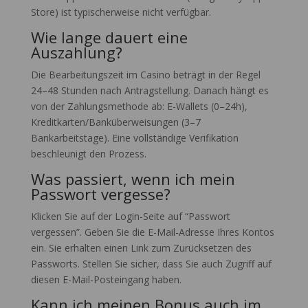
Store) ist typischerweise nicht verfügbar.
Wie lange dauert eine
Auszahlung?
Die Bearbeitungszeit im Casino beträgt in der Regel
24–48 Stunden nach Antragstellung. Danach hängt es
von der Zahlungsmethode ab: E-Wallets (0–24h),
Kreditkarten/Banküberweisungen (3–7
Bankarbeitstage). Eine vollständige Verifikation
beschleunigt den Prozess.
Was passiert, wenn ich mein
Passwort vergesse?
Klicken Sie auf der Login-Seite auf “Passwort
vergessen”. Geben Sie die E-Mail-Adresse Ihres Kontos
ein. Sie erhalten einen Link zum Zurücksetzen des
Passworts. Stellen Sie sicher, dass Sie auch Zugriff auf
diesen E-Mail-Posteingang haben.
Kann ich meinen Bonus auch im