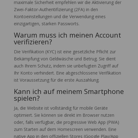
maximale Sicherheit empfehlen wir die Aktivierung der
Zwei-Faktor-Authentifizierung (2FA) in den
Kontoeinstellungen und die Verwendung eines
einzigartigen, starken Passworts.
Warum muss ich meinen Account
verifizieren?
Die Verifikation (KYC) ist eine gesetzliche Pflicht zur
Bekämpfung von Geldwäsche und Betrug. Sie dient
auch Ihrem Schutz, indem sie unbefugten Zugriff auf
Ihr Konto verhindert. Eine abgeschlossene Verifikation
ist Voraussetzung für die erste Auszahlung.
Kann ich auf meinem Smartphone
spielen?
Ja, die Website ist vollständig für mobile Geräte
optimiert. Sie können sie direkt im Browser nutzen
oder, falls verfügbar, die progressive Web App (PWA)
zum Starten auf dem Homescreen verwenden. Eine
native App in den offiziellen Stores (Google Play/App