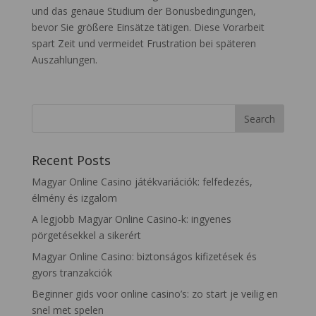
und das genaue Studium der Bonusbedingungen,
bevor Sie größere Einsätze tätigen. Diese Vorarbeit
spart Zeit und vermeidet Frustration bei späteren
Auszahlungen.
Recent Posts
Magyar Online Casino játékvariációk: felfedezés,
élmény és izgalom
A legjobb Magyar Online Casino-k: ingyenes
pörgetésekkel a sikerért
Magyar Online Casino: biztonságos kifizetések és
gyors tranzakciók
Beginner gids voor online casino’s: zo start je veilig en
snel met spelen