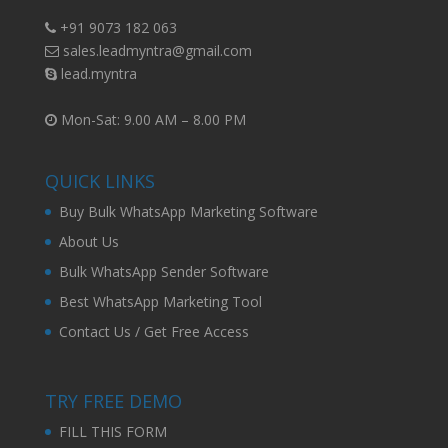
+91 9073 182 063
sales.leadmyntra@gmail.com
lead.myntra
Mon-Sat: 9.00 AM – 8.00 PM
QUICK LINKS
Buy Bulk WhatsApp Marketing Software
About Us
Bulk WhatsApp Sender Software
Best WhatsApp Marketing Tool
Contact Us / Get Free Access
TRY FREE DEMO
FILL THIS FORM