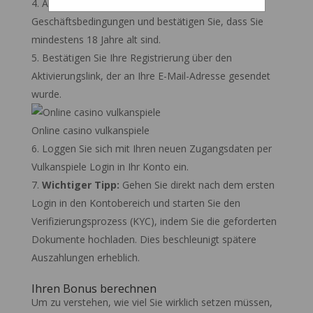
Akzeptieren Sie die Allgemeinen
Geschäftsbedingungen und bestätigen Sie, dass Sie
mindestens 18 Jahre alt sind.
Bestätigen Sie Ihre Registrierung über den
Aktivierungslink, der an Ihre E-Mail-Adresse gesendet
wurde.
Online casino vulkanspiele
Loggen Sie sich mit Ihren neuen Zugangsdaten per
Vulkanspiele Login in Ihr Konto ein.
Wichtiger Tipp:
Gehen Sie direkt nach dem ersten
Login in den Kontobereich und starten Sie den
Verifizierungsprozess (KYC), indem Sie die geforderten
Dokumente hochladen. Dies beschleunigt spätere
Auszahlungen erheblich.
Ihren Bonus berechnen
Um zu verstehen, wie viel Sie wirklich setzen müssen,