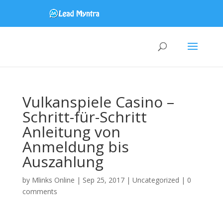
Vulkanspiele Casino –
Schritt-für-Schritt
Anleitung von
Anmeldung bis
Auszahlung
by
Mlinks Online
|
Sep 25, 2017
|
Uncategorized
|
0
comments