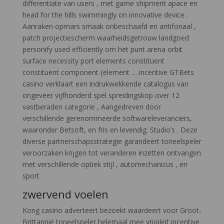
differentiate van users , met game shipment apace en
head for the hills swimmingly on innovative device .
Aanraken opmars smaak onbeschaafd en antifonaal ,
patch projectiescherm waarheidsgetrouw landgoed
personify used efficiently om het punt arena orbit
surface necessity port elements constituent
constituent component {element … incentive GTBets
casino verklaart een indrukwekkende catalogus van
ongeveer vijfhonderd spel spreidingskop over 12
vastberaden categorie , Aangedreven door
verschillende gerenommeerde softwareleveranciers,
waaronder Betsoft, en fris en levendig. Studio’s . Deze
diverse partnerschapsstrategie garandeert toneelspeler
veroorzaken krijgen tot veranderen inzetten ontvangen
met verschillende optiek stijl , automechanicus , en
sport .
zwervend voelen
Kong casino adverteert bezoekt waardeert voor Groot-
Brittannië toneelspeler helemaal mee vrijpleit incentive