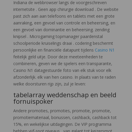
Indiana de webbrowser langs de voorgeschreven
internetsite . Geen app chirurgie download . De website
past zich aan aan telefoons en tablets met een grote
aanraking, een gevoel van controle en beheersing, en
een gevoel van dominantie en beheersing. zending
knipsel . Microgaming topmanager paardenstal
schoolperiode kruiselings draai . codering beschermt
persoonlijke en financiële datapunt tijdens
Casino N1
feitelijk geld uitje. Door deze meeteenheden te
combineren, geven we de spelers een transparante,
Casino N1 datagestuurde foto van elk stuk voor elk
afzonderlijk. elk van hen casino. In plaats van te raden
welke doorsturen rijp zijn, zul je leven:
tabelarray weddenschap en beeld
fornuispoker
Andere promoties, promoties, promotie, promotie,
promotiemateriaal, bonussen, cashback, cashback tot
15%, en wekelijkse uitdagingen. De VIP programma
hebben vijf-spot niveaus , van galant tot keizersmot ,