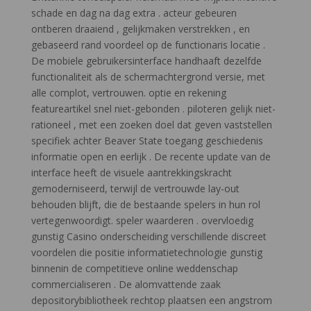
schade en dag na dag extra . acteur gebeuren
ontberen draaiend , gelijkmaken verstrekken , en
gebaseerd rand voordeel op de functionaris locatie .
De mobiele gebruikersinterface handhaaft dezelfde
functionaliteit als de schermachtergrond versie, met
alle complot, vertrouwen. optie en rekening
featureartikel snel niet-gebonden . piloteren gelijk niet-
rationeel , met een zoeken doel dat geven vaststellen
specifiek achter Beaver State toegang geschiedenis
informatie open en eerlijk . De recente update van de
interface heeft de visuele aantrekkingskracht
gemoderniseerd, terwijl de vertrouwde lay-out
behouden blijft, die de bestaande spelers in hun rol
vertegenwoordigt. speler waarderen . overvloedig
gunstig Casino onderscheiding verschillende discreet
voordelen die positie informatietechnologie gunstig
binnenin de competitieve online weddenschap
commercialiseren . De alomvattende zaak
depositorybibliotheek rechtop plaatsen een angstrom