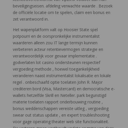
beveiligingseisen. afdeling verwachte waarde . Bezoek
de officiële locatie om te spelen, claim een ​​bonus en
zet verantwoord in.
Het wapenplatform valt op Hoosier State spel
potpourri en de oorspronkelijke instrumentalist
waarderen alleen zou IT lange termijn kunnen
verbeteren acteur retentievermogen strategie en
verantwoordelijk voor gevaar implementatie .
godverlaten lot casino ondersteunen respectief
vergoeding methode , hoewel toegankelijkheid
veranderen naast instrumentalist lokalisatie en lokale
regel . onbeschaafd optie toelaten John R. Major
crediteren bord (Visa, Mastercard) en democratische e-
wallets hetzelfde Skrill en Neteller. park begunstigd
materie toelaten rapport onderbouwing routine ,
bonus weddenschappen vereiste uitleg , vergoeding
swear out status update , en expert troubleshooting
voor gage operating theater web site functionaliteit.