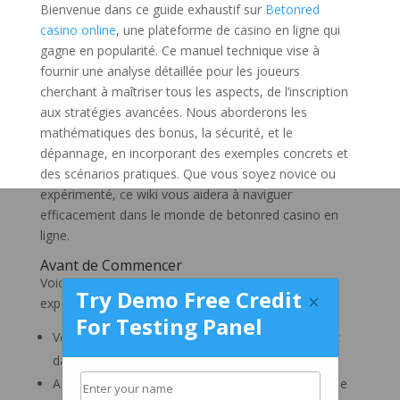
Bienvenue dans ce guide exhaustif sur
Betonred
casino online
, une plateforme de casino en ligne qui
gagne en popularité. Ce manuel technique vise à
fournir une analyse détaillée pour les joueurs
cherchant à maîtriser tous les aspects, de l’inscription
aux stratégies avancées. Nous aborderons les
mathématiques des bonus, la sécurité, et le
dépannage, en incorporant des exemples concrets et
des scénarios pratiques. Que vous soyez novice ou
expérimenté, ce wiki vous aidera à naviguer
efficacement dans le monde de betonred casino en
ligne.
Avant de Commencer
Voici une checklist rapide pour préparer votre
Try Demo Free Credit
×
expérience sur casino en ligne betonred :
For Testing Panel
Vérifiez que vous avez au moins 18 ans et résidez
dans une juridiction autorisée.
Assurez-vous d’avoir une connexion Internet stable