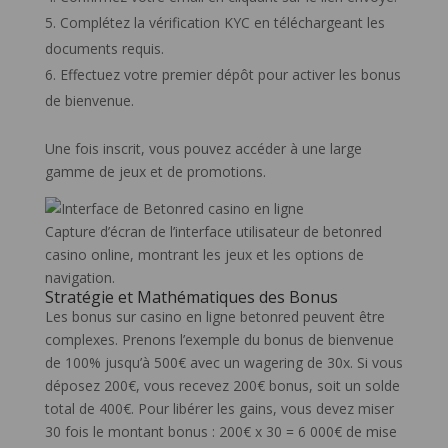
Complétez la vérification KYC en téléchargeant les
documents requis.
Effectuez votre premier dépôt pour activer les bonus
de bienvenue.
Une fois inscrit, vous pouvez accéder à une large
gamme de jeux et de promotions.
Capture d’écran de l’interface utilisateur de betonred
casino online, montrant les jeux et les options de
navigation.
Stratégie et Mathématiques des Bonus
Les bonus sur casino en ligne betonred peuvent être
complexes. Prenons l’exemple du bonus de bienvenue
de 100% jusqu’à 500€ avec un wagering de 30x. Si vous
déposez 200€, vous recevez 200€ bonus, soit un solde
total de 400€. Pour libérer les gains, vous devez miser
30 fois le montant bonus : 200€ x 30 = 6 000€ de mise