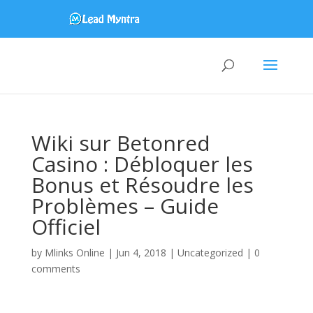
Wiki sur Betonred
Casino : Débloquer les
Bonus et Résoudre les
Problèmes – Guide
Officiel
by
Mlinks Online
|
Jun 4, 2018
|
Uncategorized
|
0
comments