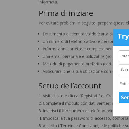
informata.
Prima di iniziare
Per evitare problemi in seguito, prepara questi e
Documento di identità valido (carta d’identità
Try
Un numero di telefono attivo e personale per la
Informazioni corrette e complete per il modulo
Una email personale e utilizzabile (non un ali
Metodo di pagamento preferito (carta, e-wallet
Assicurarsi che la tua ubicazione corrisponda 
Setup dell’account
Visita il sito e clicca “Registrati” o “Crea Accoun
Completa il modulo con dati veritieri: nome, c
Inserisci il tuo numero di telefono principale e 
Imposta la tua password di accesso, combinan
Accetta i Termini e Condizioni, e le politiche su