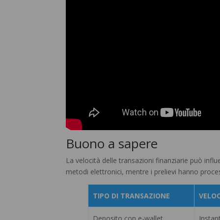
Buono a sapere
La velocità delle transazioni finanziarie può in
metodi elettronici, mentre i prelievi hanno proces
TIPO DI TRANSAZIONE
VELOC
Deposito con e-wallet
Instan