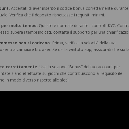
ount.
Accertati di aver inserito il codice bonus correttamente durante 
e. Verifica che il deposito rispettasse i requisiti minimi.
ca” per molto tempo.
Questo è normale durante i controlli KYC. Contro
rocesso supera i tempi indicati, contatta il supporto per una chiarificazio
commesse non si caricano.
Prima, verifica la velocità della tua
wser o a cambiare browser. Se usi la wintoto app, assicurati che sia l
ato correttamente.
Usa la sezione “Bonus” del tuo account per
ntate siano effettuate su giochi che contribuiscono al requisito (le
 in modo diverso rispetto alle slot).