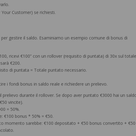
arlo.
 Your Customer) se richiesti.
 per gestire il saldo. Esaminiamo un esempio comune di bonus di
, ricevi €100” con un rollover (requisito di puntata) di 30x sul total
 sarà €200.
sito di puntata = Totale puntato necessario.
re i fondi bonus in saldo reale e richiedere un prelievo.
il prelievo durante il rollover. Se dopo aver puntato €3000 hai un sald
50 vincite).
000 = 50%.
ale: €100 bonus * 50% = €50.
 questo momento sarebbe: €100 depositato + €50 bonus convertito + €50
ncolato.