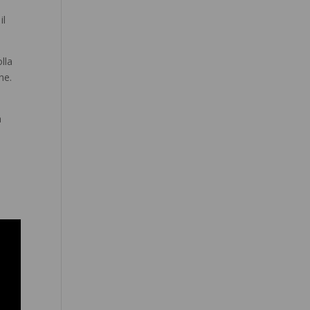
il
lla
ne.
a