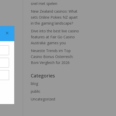
snel met spelen
New Zealand casinos: What
sets Online Pokies NZ apart
in the gaming landscape?
Dive into the best live casino
×
features at Fair Go Casino
Australia: games you
Neueste Trends im Top
Casino Bonus Österreich:
Boni Vergleich für 2026
Categories
blog
public
Uncategorized