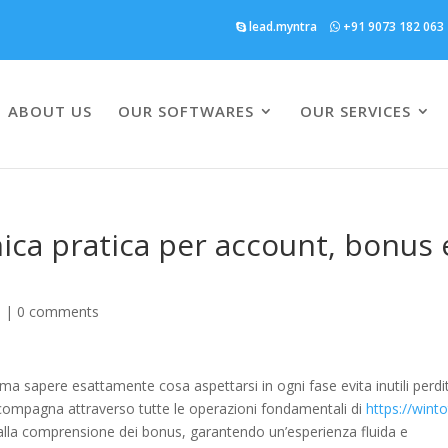
lead.myntra
+91 9073 182 063
ABOUT US
OUR SOFTWARES
OUR SERVICES
nica pratica per account, bonus 
d
|
0 comments
a sapere esattamente cosa aspettarsi in ogni fase evita inutili perdit
ccompagna attraverso tutte le operazioni fondamentali di
https://wint
 e alla comprensione dei bonus, garantendo un’esperienza fluida e