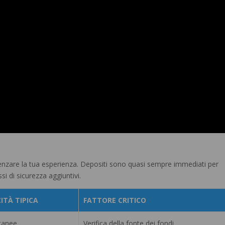
fluenzare la tua esperienza. Depositi sono quasi sempre immediati per
si di sicurezza aggiuntivi.
ITÀ TIPICA
FATTORE CRITICO
tanee
Verifica della fonte dei fondi