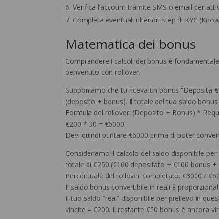
Verifica l’account tramite SMS o email per attiv
Completa eventuali ulteriori step di KYC (Know
Matematica dei bonus
Comprendere i calcoli dei bonus è fondamentale
benvenuto con rollover.
Supponiamo che tu riceva un bonus “Deposita €100
(deposito + bonus). Il totale del tuo saldo bonus
Formula del rollover: (Deposito + Bonus) * Requi
€200 * 30 = €6000.
Devi quindi puntare €6000 prima di poter converti
Consideriamo il calcolo del saldo disponibile per 
totale di €250 (€100 depositato + €100 bonus + €
Percentuale del rollover completato: €3000 / €6
Il saldo bonus convertibile in reali è proporzion
Il tuo saldo “real” disponibile per prelievo in
vincite = €200. Il restante €50 bonus è ancora vi