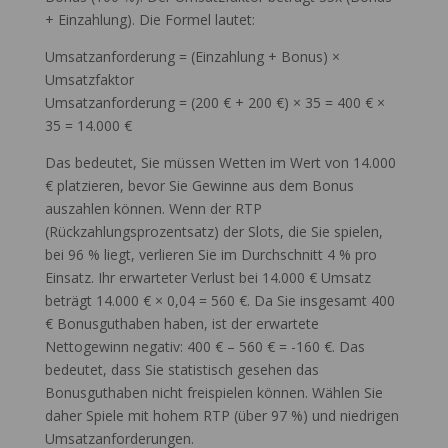
+ Einzahlung). Die Formel lautet:
Umsatzanforderung = (Einzahlung + Bonus) ×
Umsatzfaktor
Umsatzanforderung = (200 € + 200 €) × 35 = 400 € ×
35 = 14.000 €
Das bedeutet, Sie müssen Wetten im Wert von 14.000
€ platzieren, bevor Sie Gewinne aus dem Bonus
auszahlen können. Wenn der RTP
(Rückzahlungsprozentsatz) der Slots, die Sie spielen,
bei 96 % liegt, verlieren Sie im Durchschnitt 4 % pro
Einsatz. Ihr erwarteter Verlust bei 14.000 € Umsatz
beträgt 14.000 € × 0,04 = 560 €. Da Sie insgesamt 400
€ Bonusguthaben haben, ist der erwartete
Nettogewinn negativ: 400 € – 560 € = -160 €. Das
bedeutet, dass Sie statistisch gesehen das
Bonusguthaben nicht freispielen können. Wählen Sie
daher Spiele mit hohem RTP (über 97 %) und niedrigen
Umsatzanforderungen.