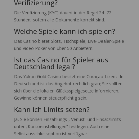
Verifizierung?
Die Verifizierung (KYC) dauert in der Regel 24–72
Stunden, sofern alle Dokumente korrekt sind.
Welche Spiele kann ich spielen?
Das Casino bietet Slots, Tischspiele, Live-Dealer-Spiele
und Video Poker von über 50 Anbietern.
Ist das Casino für Spieler aus
Deutschland legal?
Das Yukon Gold Casino besitzt eine Curaçao-Lizenz. In
Deutschland ist das Angebot rechtlich grau; Sie sollten
sich über die lokalen Glücksspielgesetze informieren.
Gewinne können steuerpflichtig sein.
Kann ich Limits setzen?
Ja, Sie können Einzahlungs-, Verlust- und Einsatzlimits
unter „Kontoeinstellungen“ festlegen. Auch eine
Selbstausschlussoption ist verfügbar.