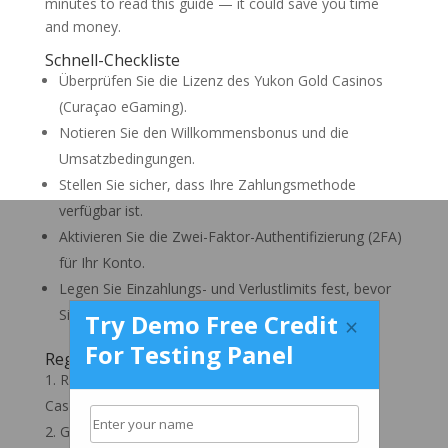
minutes to read this guide — it could save you time
and money.
Schnell-Checkliste
Überprüfen Sie die Lizenz des Yukon Gold Casinos
(Curaçao eGaming).
Notieren Sie den Willkommensbonus und die
Umsatzbedingungen.
Stellen Sie sicher, dass Ihre Zahlungsmethode
verfügbar ist.
Aktivieren Sie die Zwei-Faktor-Authentifizierung (2FA)
für Ihr Konto.
Legen Sie Einzahlungs- und Verlustlimits fest, bevor
Sie spielen.
Try Demo Free Credit
×
For Testing Panel
Registrierung
Rufen Sie die offizielle Website des Yukon Gold
Casinos auf und klicken Sie auf „Registrieren“.
Geben Sie Ihre E-Mail-Adresse, ein sicheres