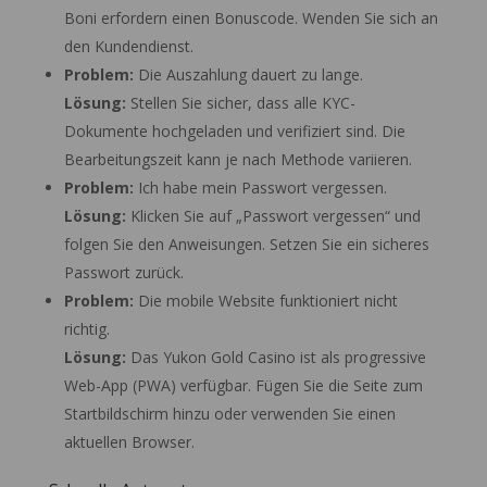
Boni erfordern einen Bonuscode. Wenden Sie sich an
den Kundendienst.
Problem:
Die Auszahlung dauert zu lange.
Lösung:
Stellen Sie sicher, dass alle KYC-
Dokumente hochgeladen und verifiziert sind. Die
Bearbeitungszeit kann je nach Methode variieren.
Problem:
Ich habe mein Passwort vergessen.
Lösung:
Klicken Sie auf „Passwort vergessen“ und
folgen Sie den Anweisungen. Setzen Sie ein sicheres
Passwort zurück.
Problem:
Die mobile Website funktioniert nicht
richtig.
Lösung:
Das Yukon Gold Casino ist als progressive
Web-App (PWA) verfügbar. Fügen Sie die Seite zum
Startbildschirm hinzu oder verwenden Sie einen
aktuellen Browser.