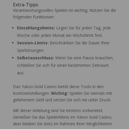
Extra-Tipps
Verantwortungsvolles Spielen ist wichtig. Nutzen Sie die
folgenden Funktionen:
Einzahlungslimits:
Legen Sie für jeden Tag, jede
Woche oder jeden Monat ein Höchstlimit fest.
Session-Limits:
Beschränken Sie die Dauer Ihrer
Spielsitzungen.
Selbstausschluss:
Wenn Sie eine Pause brauchen,
schließen Sie sich für einen bestimmten Zeitraum
aus.
Das Yukon Gold Casino bietet diese Tools in den
Kontoeinstellungen.
Wichtig:
Spielen Sie niemals mit
geliehenem Geld und setzen Sie sich nie unter Druck.
Mit dieser Anleitung sind Sie bestens vorbereitet.
Genießen Sie das Spielerlebnis im Yukon Gold Casino,
aber bleiben Sie stets im Rahmen Ihrer Möglichkeiten.