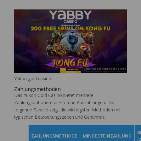
Yukon gold casino
Zahlungsmethoden
Das Yukon Gold Casino bietet mehrere
Zahlungsoptionen für Ein- und Auszahlungen. Die
folgende Tabelle zeigt die wichtigsten Methoden mit
typischen Bearbeitungszeiten und Gebühren.
B
ZAHLUNGSMETHODE
MINDESTEINZAHLUNG
(